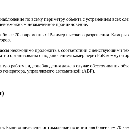
наблюдение по всему периметру объекта с устранением всех сле
 невозможным незамеченное проникновение.
аж более 70 современных IP-камер высокого разрешения. Камеры
торов.
рассы необходимо проложить в соответствии с действующими те
тно организованы с подключением камер через PoE-коммутаторы
ную работу видеонаблюдения даже в случае обесточивания объе
 генератора, управляемого автоматикой (АВР).
я)
а. Были определены оптимальные позиции для более чем 70 каме