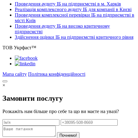
Проведення аудиту ІБ на підприємстві в м. Харків
Реалізація комплексного аудиту ІБ для компанії в Києві
Проведення комплексної перевірки ІБ на підприємстві в
місті Київ
Проведення аудиту ІБ на високо критичному
підприємстві
Здійснення оцінки ІБ на підприємстві критичного рівня
ТОВ Укрфаст™
Мапа сайту
Політика конфіденційності
×
Замовити послугу
Розкажіть нам більше про себе та що ви маєте на увазі?
Почнемо!