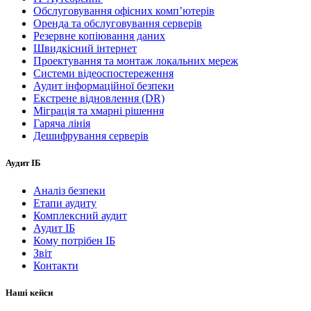
Обслуговування офісних комп’ютерів
Оренда та обслуговування серверів
Резервне копіювання даних
Швидкісний інтернет
Проектування та монтаж локальних мереж
Системи відеоспостереження
Аудит інформаційної безпеки
Екстрене відновлення (DR)
Міграція та хмарні рішення
Гаряча лінія
Дешифрування серверів
Аудит ІБ
Аналіз безпеки
Етапи аудиту
Комплексний аудит
Аудит ІБ
Кому потрібен ІБ
Звіт
Контакти
Наші кейси