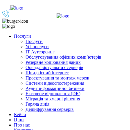
Послуги
Послуги
Усі послуги
IT Аутсорсинг
Обслуговування офісних комп’ютерів
Резервне копіювання даних
Оренда віртуальних серверів
Швидкісний інтернет
Проектування та монтаж мереж
Системи відеоспостереження
Аудит інформаційної безпеки
Екстрене відновлення (DR)
Міграція та хмарні рішення
Гаряча лінія
Дешифрування серверів
Кейси
Ціни
Про нас